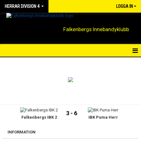
HERRAR DIVISION 4
LOGGA IN
Falkenbergs Innebandyklubb
HEM
NYHETER
KALENDER
MATCHER
3 - 6
Falkenbergs IBK 2
IBK Puma Herr
TRUPPEN
BILDGALLERI
INFORMATION