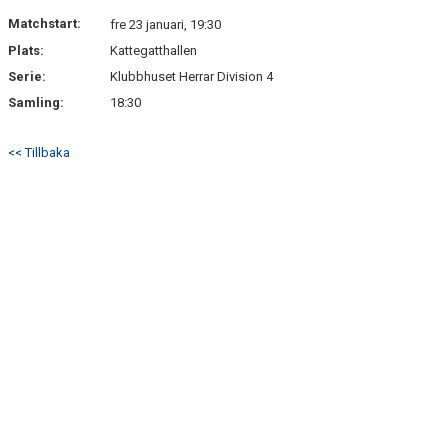
KONTAKT
Matchstart:
fre 23 januari, 19:30
Plats:
Kattegatthallen
TABELL HERRAR DIVISION 4
Serie:
Klubbhuset Herrar Division 4
Samling:
18:30
<< Tillbaka