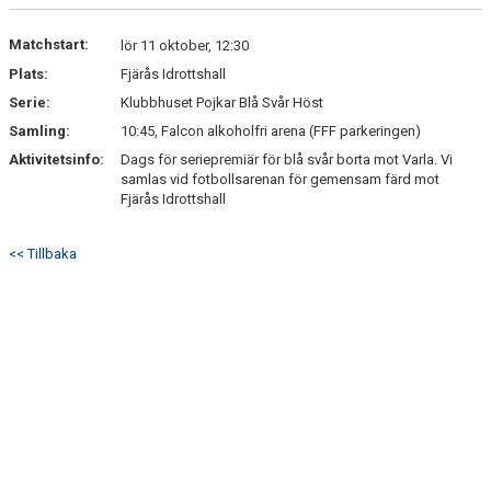
DOKUMENT
Matchstart:
lör 11 oktober, 12:30
KONTAKT
Plats:
Fjärås Idrottshall
Serie:
Klubbhuset Pojkar Blå Svår Höst
Samling:
10:45, Falcon alkoholfri arena (FFF parkeringen)
Aktivitetsinfo:
Dags för seriepremiär för blå svår borta mot Varla. Vi
samlas vid fotbollsarenan för gemensam färd mot
Fjärås Idrottshall
<< Tillbaka