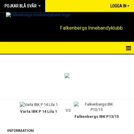
POJKAR BLÅ SVÅR
LOGGA IN
Falkenbergs Innebandyklubb
HEM
NYHETER
KALENDER
MATCHER
vs
Varla IBK P 14 Lila 1
TRUPPEN
Falkenbergs IBK P13/15
BILDGALLERI
INFORMATION