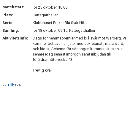
DOKUMENT
Matchstart:
lör 25 oktober, 10:00
Plats:
Kattegatthallen
KONTAKT
Serie:
Klubbhuset Pojkar Blå Svår Höst
Samling:
lör 18 oktober, 09:15, Kattegatthallen
Aktivitetsinfo:
Dags för hemmapremiär med blå svår mot Warberg. Vi
kommer behöva ha hjälp med sekretariat , matchvärd,
och kiosk. Schema för säsongen kommer skickas ut
senare idag senast imorgon samt inbjudan till
föräldrarmöte vecka 43.
Trevlig kväll
<< Tillbaka