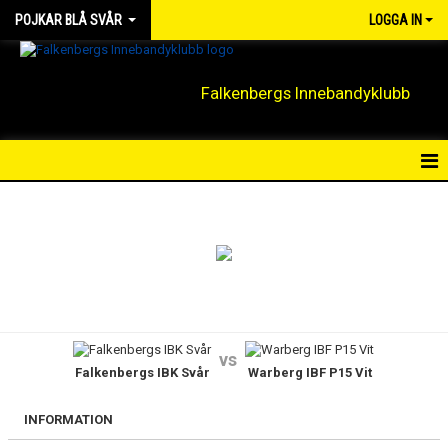
POJKAR BLÅ SVÅR
LOGGA IN
Falkenbergs Innebandyklubb
HEM
NYHETER
KALENDER
MATCHER
vs
Falkenbergs IBK Svår
Warberg IBF P15 Vit
TRUPPEN
BILDGALLERI
INFORMATION