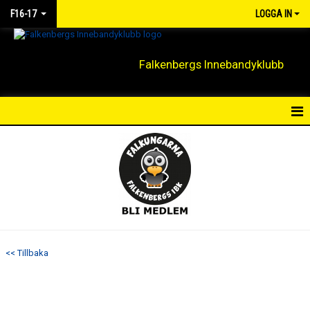
F16-17
LOGGA IN
Falkenbergs Innebandyklubb
HEM
NYHETER
KALENDER
MATCHER
<< Tillbaka
TRUPPEN
BILDGALLERI