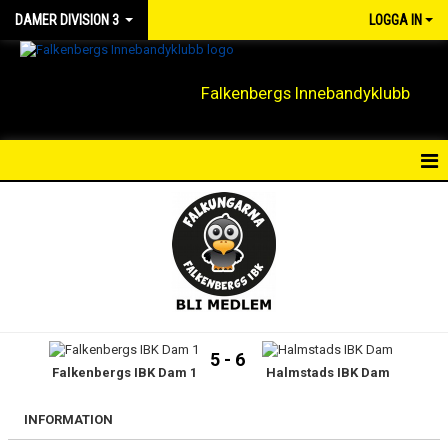
DAMER DIVISION 3
LOGGA IN
Falkenbergs Innebandyklubb
HEM
NYHETER
KALENDER
MATCHER
5 - 6
Falkenbergs IBK Dam 1
Halmstads IBK Dam
TRUPPEN
BILDGALLERI
INFORMATION