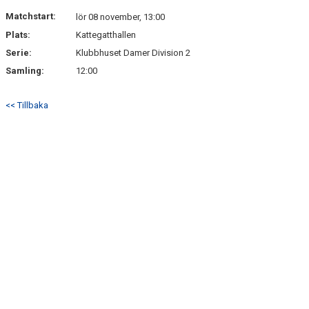
DOKUMENT
Matchstart:
lör 08 november, 13:00
Plats:
Kattegatthallen
KONTAKT
Serie:
Klubbhuset Damer Division 2
TABELL DAMER DIVISION 3
Samling:
12:00
<< Tillbaka