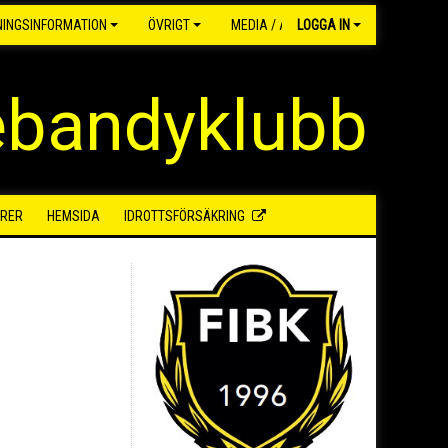
NINGSINFORMATION
ÖVRIGT
MEDIA / ARKIV
LOGGA IN
ebandyklubb
RER
HEMSIDA
IDROTTSFÖRSÄKRING