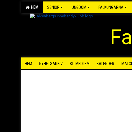
HEM
SENIOR
UNGDOM
FALKUNGARNA
Fa
HEM
NYHETSARKIV
BLI MEDLEM
KALENDER
MATC