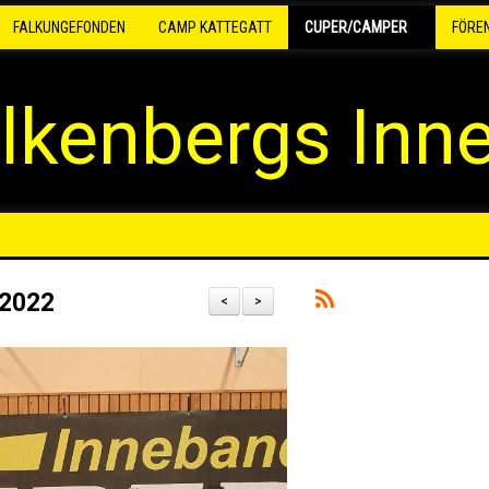
FALKUNGEFONDEN
CAMP KATTEGATT
CUPER/CAMPER
FÖRE
lkenbergs Inn
 2022
<
>