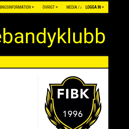
NINGSINFORMATION
ÖVRIGT
MEDIA / ARKIV
LOGGA IN
ebandyklubb