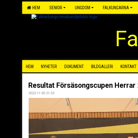
HEM
SENIOR
UNGDOM
FALKUNGARNA
Fa
HEM
NYHETER
DOKUMENT
BILDGALLERI
KONTAKT
Resultat Försäsongscupen Herrar
2022-11-30 21:53