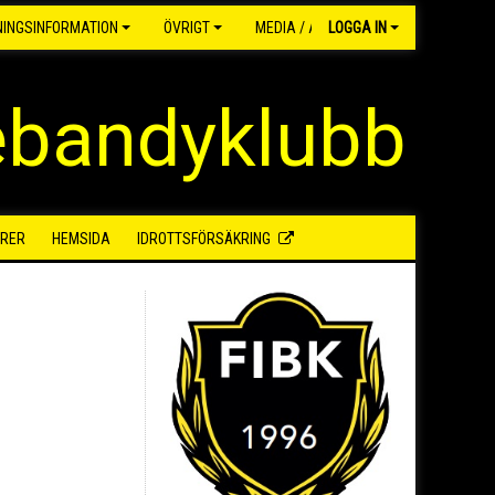
NINGSINFORMATION
ÖVRIGT
MEDIA / ARKIV
LOGGA IN
ebandyklubb
RER
HEMSIDA
IDROTTSFÖRSÄKRING