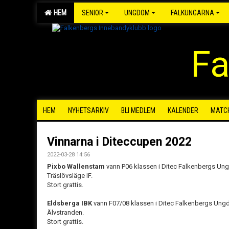
HEM
SENIOR
UNGDOM
FALKUNGARNA
Fa
HEM
NYHETSARKIV
BLI MEDLEM
KALENDER
MATC
Vinnarna i Diteccupen 2022
2022-03-28 14:56
Pixbo Wallenstam
vann P06 klassen i Ditec Falkenbergs Ung
Träslövsläge IF.
Stort grattis.
Eldsberga IBK
vann F07/08 klassen i Ditec Falkenbergs Ungd
Älvstranden.
Stort grattis.