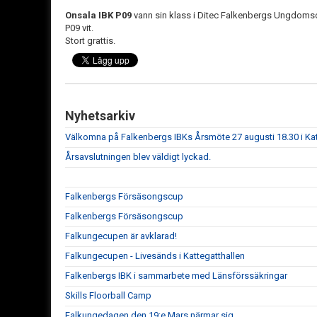
Onsala IBK P09
vann sin klass i Ditec Falkenbergs Ungdomscu
P09 vit.
Stort grattis.
Nyhetsarkiv
Välkomna på Falkenbergs IBKs Årsmöte 27 augusti 18.30 i Kat
Årsavslutningen blev väldigt lyckad.
Falkenbergs Försäsongscup
Falkenbergs Försäsongscup
Falkungecupen är avklarad!
Falkungecupen - Livesänds i Kattegatthallen
Falkenbergs IBK i sammarbete med Länsförssäkringar
Skills Floorball Camp
Falkungedagen den 19:e Mars närmar sig