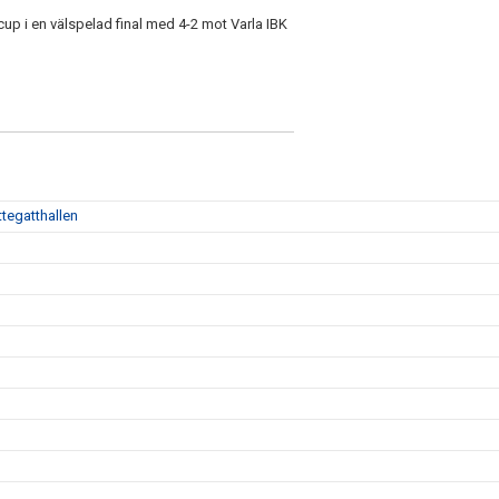
p i en välspelad final med 4-2 mot Varla IBK
tegatthallen