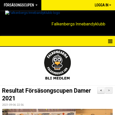
FÖRSÄSONGSCUPEN
LOGGA IN
Falkenbergs Innebandyklubb
HEM
NYHETER
DOKUMENT
BILDGALLERI
Resultat Försäsongscupen Damer
<
>
KONTAKT
2021
2021-09-06 22:56