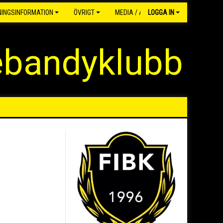
NINGSINFORMATION
ÖVRIGT
MEDIA / ARKIV
LOGGA IN
ebandyklubb