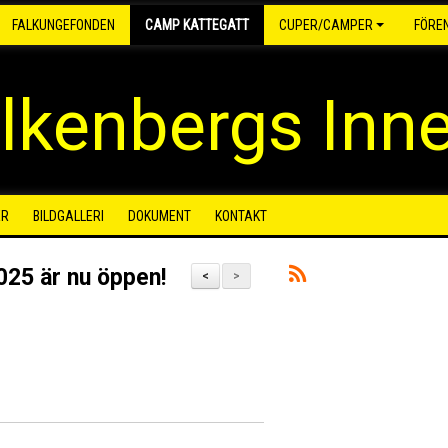
FALKUNGEFONDEN
CAMP KATTEGATT
CUPER/CAMPER
FÖRE
lkenbergs Inn
ER
BILDGALLERI
DOKUMENT
KONTAKT
025 är nu öppen!
<
>