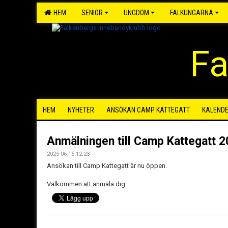
HEM
SENIOR
UNGDOM
FALKUNGARNA
Fa
HEM
NYHETER
ANSÖKAN CAMP KATTEGATT
KALEND
Anmälningen till Camp Kattegatt 2
2025-06-15 12:23
Ansökan till Camp Kattegatt är nu öppen.
Välkommen att anmäla dig.