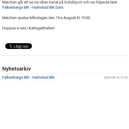
Matchen går att se via våran kanal på SolidSport och via följande länk:
DOKUMENT
Falkenbergs IBK - Halmstad IBK Dam
.
KONTAKT
Matchen spelas Måndagen den 19:e Augusti kl 19:00.
TABELL DAMER DIVISION 3
Hoppas vi ses i Kattegatthallen!
Nyhetsarkiv
Falkenbergs IBK - Halmstad IBK
2024-08-18 15:52