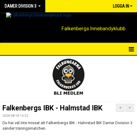
DAMER DIVISION 3
LOGGA IN
Falkenbergs Innebandyklubb
HEM
NYHETER
KALENDER
MATCHER
Falkenbergs IBK - Halmstad IBK
<
>
TRUPPEN
2024-08-18 15:52
Du har väl inte missat att Falkenbergs IBK - Halmstad IBK Damer Division 3
BILDGALLERI
sänder träningsmatchen.