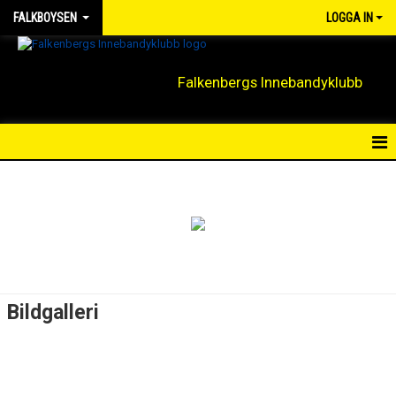
FALKBOYSEN
LOGGA IN
Falkenbergs Innebandyklubb
HEM
NYHETER
DOKUMENT
TRUPPEN
Bildgalleri
KALENDER
BILDGALLERI