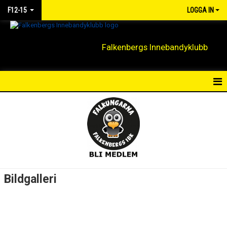
F12-15
LOGGA IN
Falkenbergs Innebandyklubb
HEM
NYHETER
KALENDER
MATCHER
Bildgalleri
TRUPPEN
BILDGALLERI