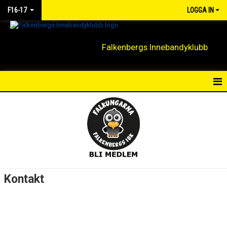
F16-17
LOGGA IN
Falkenbergs Innebandyklubb
HEM
NYHETER
KALENDER
MATCHER
Kontakt
TRUPPEN
BILDGALLERI